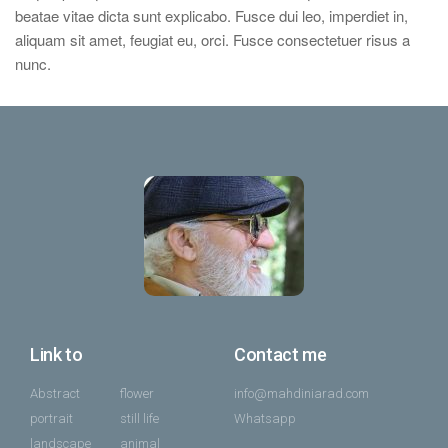
beatae vitae dicta sunt explicabo. Fusce dui leo, imperdiet in,
aliquam sit amet, feugiat eu, orci. Fusce consectetuer risus a
nunc.
Link to
Contact me
Abstract
flower
info@mahdiniarad.com
portrait
still life
Whatsapp
landscape
animal