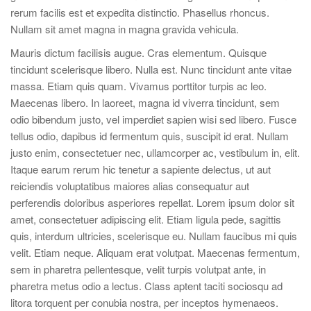
rerum facilis est et expedita distinctio. Phasellus rhoncus.
Nullam sit amet magna in magna gravida vehicula.
Mauris dictum facilisis augue. Cras elementum. Quisque
tincidunt scelerisque libero. Nulla est. Nunc tincidunt ante vitae
massa. Etiam quis quam. Vivamus porttitor turpis ac leo.
Maecenas libero. In laoreet, magna id viverra tincidunt, sem
odio bibendum justo, vel imperdiet sapien wisi sed libero. Fusce
tellus odio, dapibus id fermentum quis, suscipit id erat. Nullam
justo enim, consectetuer nec, ullamcorper ac, vestibulum in, elit.
Itaque earum rerum hic tenetur a sapiente delectus, ut aut
reiciendis voluptatibus maiores alias consequatur aut
perferendis doloribus asperiores repellat. Lorem ipsum dolor sit
amet, consectetuer adipiscing elit. Etiam ligula pede, sagittis
quis, interdum ultricies, scelerisque eu. Nullam faucibus mi quis
velit. Etiam neque. Aliquam erat volutpat. Maecenas fermentum,
sem in pharetra pellentesque, velit turpis volutpat ante, in
pharetra metus odio a lectus. Class aptent taciti sociosqu ad
litora torquent per conubia nostra, per inceptos hymenaeos.