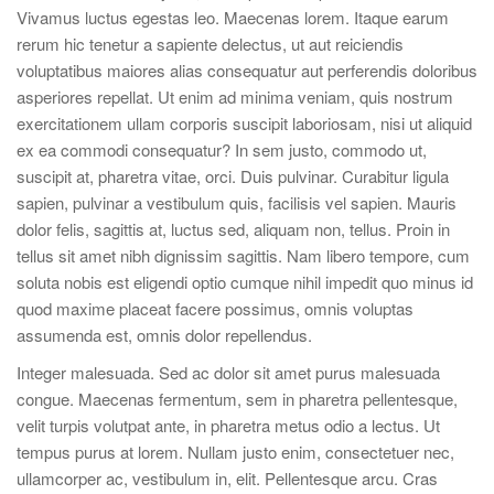
Vivamus luctus egestas leo. Maecenas lorem. Itaque earum
rerum hic tenetur a sapiente delectus, ut aut reiciendis
voluptatibus maiores alias consequatur aut perferendis doloribus
asperiores repellat. Ut enim ad minima veniam, quis nostrum
exercitationem ullam corporis suscipit laboriosam, nisi ut aliquid
ex ea commodi consequatur? In sem justo, commodo ut,
suscipit at, pharetra vitae, orci. Duis pulvinar. Curabitur ligula
sapien, pulvinar a vestibulum quis, facilisis vel sapien. Mauris
dolor felis, sagittis at, luctus sed, aliquam non, tellus. Proin in
tellus sit amet nibh dignissim sagittis. Nam libero tempore, cum
soluta nobis est eligendi optio cumque nihil impedit quo minus id
quod maxime placeat facere possimus, omnis voluptas
assumenda est, omnis dolor repellendus.
Integer malesuada. Sed ac dolor sit amet purus malesuada
congue. Maecenas fermentum, sem in pharetra pellentesque,
velit turpis volutpat ante, in pharetra metus odio a lectus. Ut
tempus purus at lorem. Nullam justo enim, consectetuer nec,
ullamcorper ac, vestibulum in, elit. Pellentesque arcu. Cras