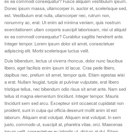
ex ea commodi consequatur? Fusce aliquam vestibulum ipsum.
Donec ipsum massa, ullamcorper in, auctor et, scelerisque sed,
est. Vestibulum erat nulla, ullamcorper nec, rutrum non,
nonummy ac, erat. Ut enim ad minima veniam, quis nostrum
exercitationem ullam corporis suscipit laboriosam, nisi ut aliquid
ex ea commodi consequatur? Curabitur sagittis hendrerit ante.
Integer tempor. Lorem ipsum dolor sit amet, consectetuer
adipiscing elit. Morbi scelerisque luctus velit.
Duis bibendum, lectus ut viverra rhoncus, dolor nunc faucibus
libero, eget facilisis enim ipsum id lacus. Cras pede libero,
dapibus nec, pretium sit amet, tempor quis. Etiam egestas wisi
a erat. Nullam feugiat, turpis at pulvinar vulputate, erat libero
tristique tellus, nec bibendum odio risus sit amet ante. Nam sed
tellus id magna elementum tincidunt. Integer tempor. Mauris
tincidunt sem sed arcu. Excepteur sint occaecat cupidatat non
proident, sunt in culpa qui officia deserunt mollit anim id est
laborum. Aliquam erat volutpat. Aliquam erat volutpat. In sem
justo, commodo ut, suscipit at, pharetra vitae, orci. Maecenas
ipsum velit, consectetuer eu lobortis ut, dictum at dui. Etiam