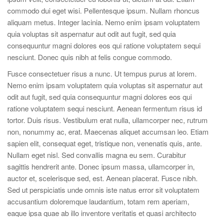
commodo dui eget wisi. Pellentesque ipsum. Nullam rhoncus
aliquam metus. Integer lacinia. Nemo enim ipsam voluptatem
quia voluptas sit aspernatur aut odit aut fugit, sed quia
consequuntur magni dolores eos qui ratione voluptatem sequi
nesciunt. Donec quis nibh at felis congue commodo.
Fusce consectetuer risus a nunc. Ut tempus purus at lorem.
Nemo enim ipsam voluptatem quia voluptas sit aspernatur aut
odit aut fugit, sed quia consequuntur magni dolores eos qui
ratione voluptatem sequi nesciunt. Aenean fermentum risus id
tortor. Duis risus. Vestibulum erat nulla, ullamcorper nec, rutrum
non, nonummy ac, erat. Maecenas aliquet accumsan leo. Etiam
sapien elit, consequat eget, tristique non, venenatis quis, ante.
Nullam eget nisl. Sed convallis magna eu sem. Curabitur
sagittis hendrerit ante. Donec ipsum massa, ullamcorper in,
auctor et, scelerisque sed, est. Aenean placerat. Fusce nibh.
Sed ut perspiciatis unde omnis iste natus error sit voluptatem
accusantium doloremque laudantium, totam rem aperiam,
eaque ipsa quae ab illo inventore veritatis et quasi architecto