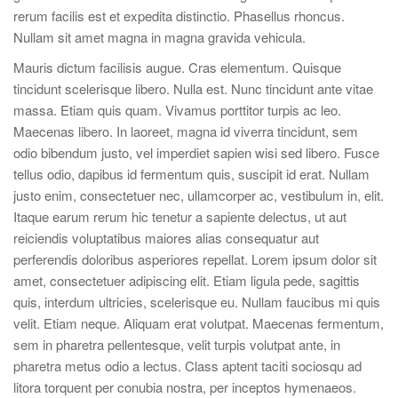
rerum facilis est et expedita distinctio. Phasellus rhoncus.
Nullam sit amet magna in magna gravida vehicula.
Mauris dictum facilisis augue. Cras elementum. Quisque
tincidunt scelerisque libero. Nulla est. Nunc tincidunt ante vitae
massa. Etiam quis quam. Vivamus porttitor turpis ac leo.
Maecenas libero. In laoreet, magna id viverra tincidunt, sem
odio bibendum justo, vel imperdiet sapien wisi sed libero. Fusce
tellus odio, dapibus id fermentum quis, suscipit id erat. Nullam
justo enim, consectetuer nec, ullamcorper ac, vestibulum in, elit.
Itaque earum rerum hic tenetur a sapiente delectus, ut aut
reiciendis voluptatibus maiores alias consequatur aut
perferendis doloribus asperiores repellat. Lorem ipsum dolor sit
amet, consectetuer adipiscing elit. Etiam ligula pede, sagittis
quis, interdum ultricies, scelerisque eu. Nullam faucibus mi quis
velit. Etiam neque. Aliquam erat volutpat. Maecenas fermentum,
sem in pharetra pellentesque, velit turpis volutpat ante, in
pharetra metus odio a lectus. Class aptent taciti sociosqu ad
litora torquent per conubia nostra, per inceptos hymenaeos.