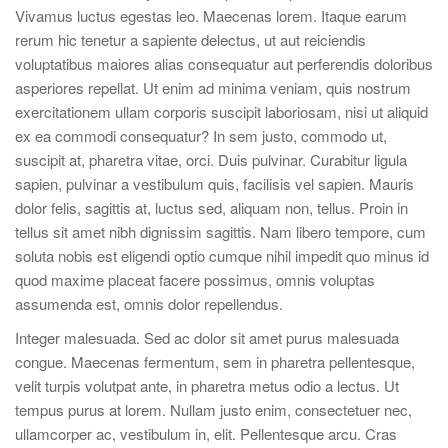
Vivamus luctus egestas leo. Maecenas lorem. Itaque earum
rerum hic tenetur a sapiente delectus, ut aut reiciendis
voluptatibus maiores alias consequatur aut perferendis doloribus
asperiores repellat. Ut enim ad minima veniam, quis nostrum
exercitationem ullam corporis suscipit laboriosam, nisi ut aliquid
ex ea commodi consequatur? In sem justo, commodo ut,
suscipit at, pharetra vitae, orci. Duis pulvinar. Curabitur ligula
sapien, pulvinar a vestibulum quis, facilisis vel sapien. Mauris
dolor felis, sagittis at, luctus sed, aliquam non, tellus. Proin in
tellus sit amet nibh dignissim sagittis. Nam libero tempore, cum
soluta nobis est eligendi optio cumque nihil impedit quo minus id
quod maxime placeat facere possimus, omnis voluptas
assumenda est, omnis dolor repellendus.
Integer malesuada. Sed ac dolor sit amet purus malesuada
congue. Maecenas fermentum, sem in pharetra pellentesque,
velit turpis volutpat ante, in pharetra metus odio a lectus. Ut
tempus purus at lorem. Nullam justo enim, consectetuer nec,
ullamcorper ac, vestibulum in, elit. Pellentesque arcu. Cras