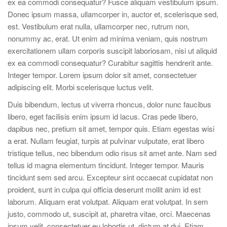
ex ea commodi consequatur? Fusce aliquam vestibulum ipsum.
Donec ipsum massa, ullamcorper in, auctor et, scelerisque sed,
est. Vestibulum erat nulla, ullamcorper nec, rutrum non,
nonummy ac, erat. Ut enim ad minima veniam, quis nostrum
exercitationem ullam corporis suscipit laboriosam, nisi ut aliquid
ex ea commodi consequatur? Curabitur sagittis hendrerit ante.
Integer tempor. Lorem ipsum dolor sit amet, consectetuer
adipiscing elit. Morbi scelerisque luctus velit.
Duis bibendum, lectus ut viverra rhoncus, dolor nunc faucibus
libero, eget facilisis enim ipsum id lacus. Cras pede libero,
dapibus nec, pretium sit amet, tempor quis. Etiam egestas wisi
a erat. Nullam feugiat, turpis at pulvinar vulputate, erat libero
tristique tellus, nec bibendum odio risus sit amet ante. Nam sed
tellus id magna elementum tincidunt. Integer tempor. Mauris
tincidunt sem sed arcu. Excepteur sint occaecat cupidatat non
proident, sunt in culpa qui officia deserunt mollit anim id est
laborum. Aliquam erat volutpat. Aliquam erat volutpat. In sem
justo, commodo ut, suscipit at, pharetra vitae, orci. Maecenas
ipsum velit, consectetuer eu lobortis ut, dictum at dui. Etiam