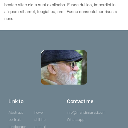
beatae vitae dicta sunt explicabo. Fusce dui leo, imperdiet in,
aliquam sit amet, feugiat eu, orci. Fusce consectetuer risus a
nunc.
Link to
Contact me
Abstract
flower
info@mahdiniarad.com
portrait
still life
Whatsapp
landscape
animal